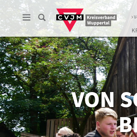
V
K
VON S
B