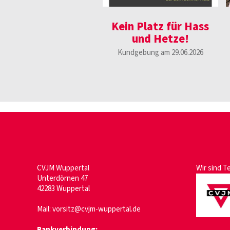
Kein Platz für Hass
und Hetze!
Kundgebung am 29.06.2026
CVJM Wuppertal
Wir sind T
Unterdörnen 47
42283 Wuppertal
Mail:
vorsitz@cvjm-wuppertal.de
Bankverbindung: