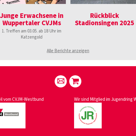
Junge Erwachsene in
Rückblick
Wuppertaler CVJMs
Stadionsingen 2025
1. Treffen am 03.05. ab 18 Uhr im
Katzengold
Alle Berichte anzeigen
eil vom
CVJM-Westbund
Wir sind Mitglied im
Jugendring 