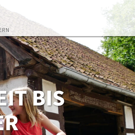
TERN
IT BIS
ER