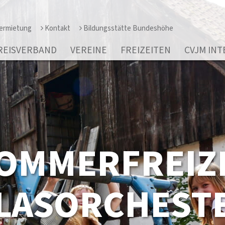
ermietung
Kontakt
Bildungsstätte Bundeshöhe
REISVERBAND
VEREINE
FREIZEITEN
CVJM IN
OMMERFREIZE
LASORCHEST