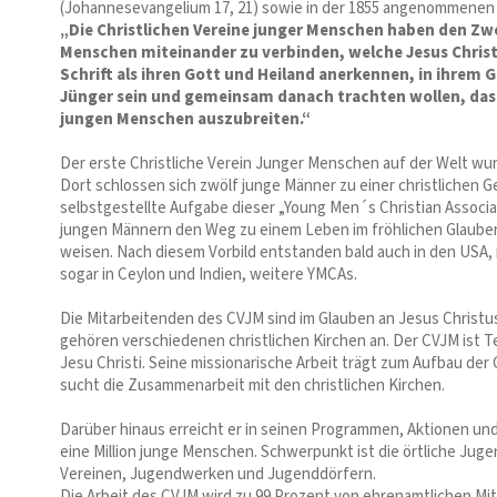
(Johannesevangelium 17, 21) sowie in der 1855 angenommenen P
„Die Christlichen Vereine junger Menschen haben den Zw
Menschen miteinander zu verbinden, welche Jesus Christ
Schrift als ihren Gott und Heiland anerkennen, in ihrem 
Jünger sein und gemeinsam danach trachten wollen, das 
jungen Menschen auszubreiten.“
Der erste Christliche Verein Junger Menschen auf der Welt wu
Dort schlossen sich zwölf junge Männer zu einer christlichen
selbstgestellte Aufgabe dieser „Young Men´s Christian Associa
jungen Männern den Weg zu einem Leben im fröhlichen Glauben
weisen. Nach diesem Vorbild entstanden bald auch in den USA, i
sogar in Ceylon und Indien, weitere YMCAs.
Die Mitarbeitenden des CVJM sind im Glauben an Jesus Christu
gehören verschiedenen christlichen Kirchen an. Der CVJM ist 
Jesu Christi. Seine missionarische Arbeit trägt zum Aufbau der
sucht die Zusammenarbeit mit den christlichen Kirchen.
Darüber hinaus erreicht er in seinen Programmen, Aktionen und 
eine Million junge Menschen. Schwerpunkt ist die örtliche Jugen
Vereinen, Jugendwerken und Jugenddörfern.
Die Arbeit des CVJM wird zu 99 Prozent von ehrenamtlichen Mi