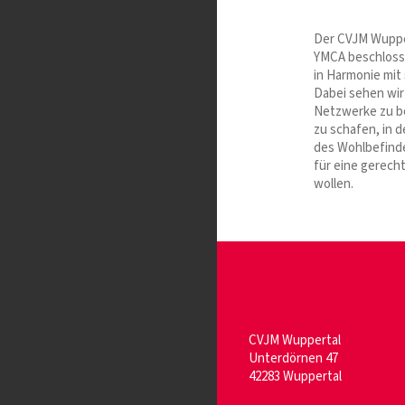
Der CVJM Wupper
YMCA beschlossen
in Harmonie mit 
Dabei sehen wir
Netzwerke zu be
zu schafen, in d
des Wohlbefinde
für eine gerecht
wollen.
CVJM Wuppertal
Unterdörnen 47
42283 Wuppertal