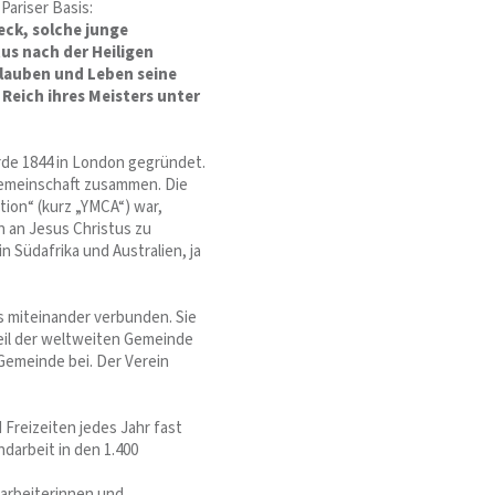
ariser Basis:
eck, solche junge
us nach der Heiligen
Glauben und Leben seine
Reich ihres Meisters unter
rde 1844 in London gegründet.
 Gemeinschaft zusammen. Die
tion“ (kurz „YMCA“) war,
 an Jesus Christus zu
n Südafrika und Australien, ja
s miteinander verbunden. Sie
Teil der weltweiten Gemeinde
 Gemeinde bei. Der Verein
Freizeiten jedes Jahr fast
darbeit in den 1.400
tarbeiterinnen und