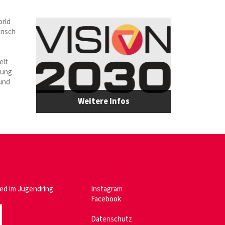
orld
Mensch
elt
kung
 und
Weitere Infos
ied im
Jugendring
Instagram
Facebook
Datenschutz