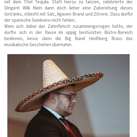
mit dem Titel Tequila. Statt hierzu zu tanzen, zelebrierte der
Dirigent Willi Klein dann doch lieber eine Zubereitung dieses
Getränks, stilecht mit Salz, Agaven-Brand und Zitrone. Dazu durfte
der spanische Sombrero nicht fehlen.
Wem sich dabei das Zahnfleisch zusammengezogen hatte, der
durfte sich in der Pause im üppig bestückten Bistro-Bereich
bedienen, bevor dann die Big Band Hedtberg Brass das
musikalische Geschehen übernahm.