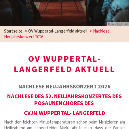
© Rosa Light Art
Startseite
>
OV Wuppertal-Langerfeld aktuell
>
Nachlese
Neujahrskonzert 2026
OV WUPPERTAL-
LANGERFELD AKTUELL
NACHLESE NEUJAHRSKONZERT 2026
NACHLESE DES 52. NEUJAHRSKONZERTES DES
POSAUNENCHORES DES
CVJM WUPPERTAL- LANGERFELD
Nach den leichten Minustemperaturen schon beim Musizieren am
Heiligabend am Langerfelder Markt ahnte man, dass der Winter