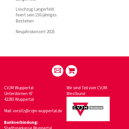
Löschzug Langerfeld
feiert sein 150-jähriges
Bestehen
Neujahrskonzert 2025
CVJM Wuppertal
Wir sind Teil vom
CVJM-
Unterdörnen 47
Westbund
42283 Wuppertal
Mail:
vorsitz@cvjm-wuppertal.de
Bankverbindung:
Stadtsparkasse Wuppertal