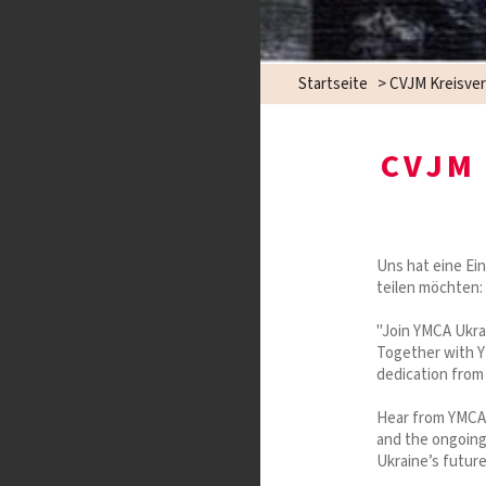
Startseite
>
CVJM Kreisve
CVJM
Uns hat eine Ei
teilen möchten:
"Join YMCA Ukrai
Together with YM
dedication from
Hear from YMCA U
and the ongoing
Ukraine’s future