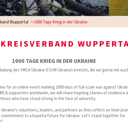
rband Wuppertal
>
1000 Tage Krieg in der Ukraine
 KREISVERBAND WUPPERT
1000 TAGE KRIEG IN DER UKRAINE
nladung des YMCA Ukraine (CVJM Ukraine) erreicht, die wir gerne mit euc
ne for an online event marking 1000 days of full-scale war against Ukrai
CA supporters worldwide, we will share inspiring stories of resilience 
 those who have stood strong in the face of adversity.
kraine’s volunteers, leaders, and partners as they reflect on their jou
 commitment to a hopeful future for Ukraine. Let’s stand together for
!"